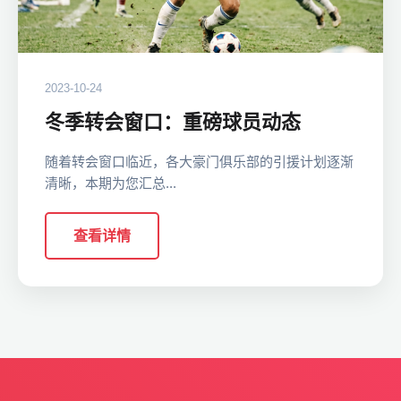
2023-10-24
冬季转会窗口：重磅球员动态
随着转会窗口临近，各大豪门俱乐部的引援计划逐渐
清晰，本期为您汇总...
查看详情