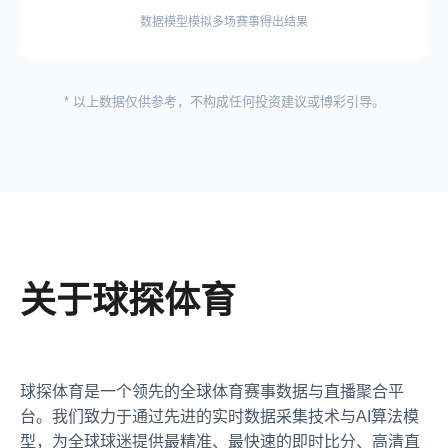
数据模型模拟多场赛事得出结果
* 以上数据仅供参考，不构成任何投资建议或博彩引导。
关于球探体育
球探体育是一个领先的全球体育赛事数据与直播聚合平
台。我们致力于通过先进的实时数据采集技术与AI算法模
型，为全球球迷提供最精准、最快速的即时比分、高清直