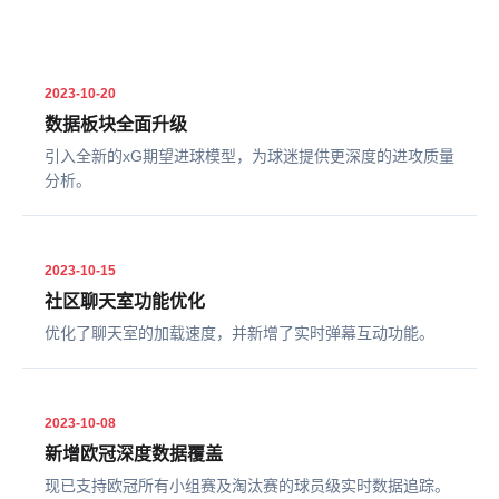
2023-10-20
数据板块全面升级
引入全新的xG期望进球模型，为球迷提供更深度的进攻质量
分析。
2023-10-15
社区聊天室功能优化
优化了聊天室的加载速度，并新增了实时弹幕互动功能。
2023-10-08
新增欧冠深度数据覆盖
现已支持欧冠所有小组赛及淘汰赛的球员级实时数据追踪。