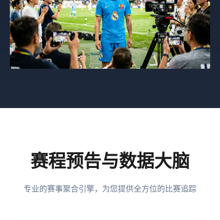
赛程预告与数据大脑
专业的赛事聚合引擎，为您提供全方位的比赛追踪