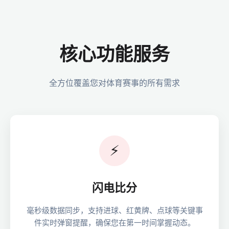
核心功能服务
全方位覆盖您对体育赛事的所有需求
⚡
闪电比分
毫秒级数据同步，支持进球、红黄牌、点球等关键事
件实时弹窗提醒，确保您在第一时间掌握动态。