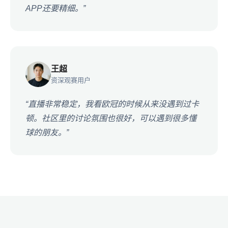
APP还要精细。”
王超
资深观赛用户
“直播非常稳定，我看欧冠的时候从来没遇到过卡
顿。社区里的讨论氛围也很好，可以遇到很多懂
球的朋友。”