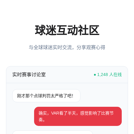
球迷互动社区
与全球球迷实时交流，分享观赛心得
实时赛事讨论室
● 1,248 人在线
刚才那个点球判罚太严格了吧！
确实，VAR看了半天，感觉影响了比赛节
奏。