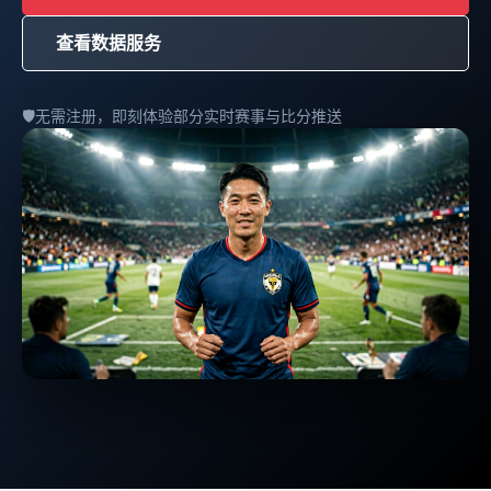
查看数据服务
🛡️
无需注册，即刻体验部分实时赛事与比分推送