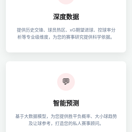
深度数据
提供历史交锋、球员热区、xG期望进球、控球率分
析等专业级维度，为您的赛事研究提供科学依据。
💬
智能预测
基于大数据模型，为您提供胜平负概率、大小球趋势
及让球参考，打造您的私人赛事顾问。