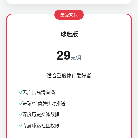
最受欢迎
球迷版
29
元/月
适合重度体育爱好者
无广告高清直播
进球/红黄牌实时推送
深度历史交锋数据
专属球迷社区权限