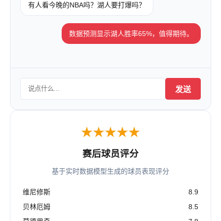
有人看今晚的NBA吗？湖人要打爆吗？
数据预测显示湖人胜率65%，值得期待。
发送
★★★★★
赛后球员评分
基于实时数据模型生成的球员表现评分
维尼修斯
8.9
贝林厄姆
8.5