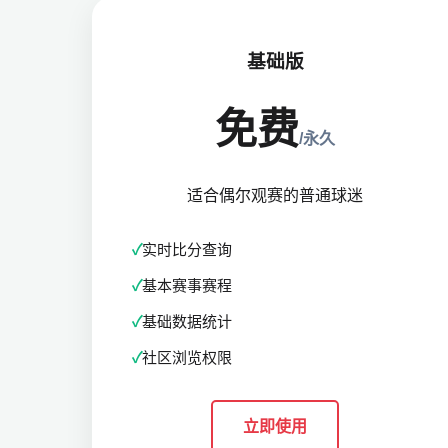
基础版
免费
/永久
适合偶尔观赛的普通球迷
实时比分查询
基本赛事赛程
基础数据统计
社区浏览权限
立即使用