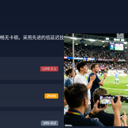
流畅无卡顿。采用先进的低延迟技
LIVE 2-1
20:00
105-112