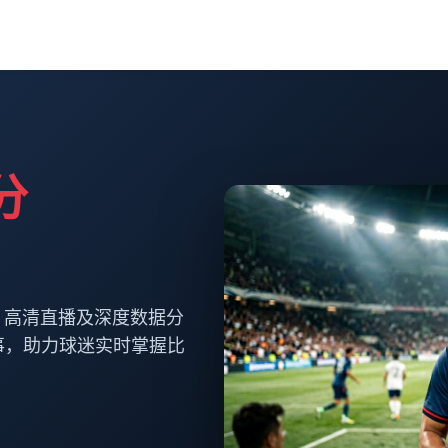
分
、高清直播及深度数据分
事，助力球迷实时掌握比