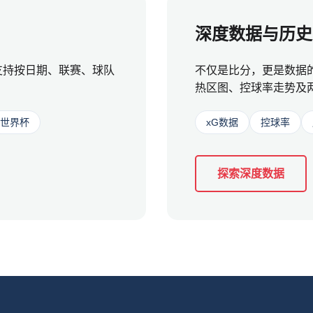
深度数据与历史
支持按日期、联赛、球队
不仅是比分，更是数据
热区图、控球率走势及
世界杯
xG数据
控球率
探索深度数据