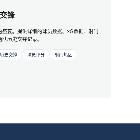
交锋
的盛宴。提供详细的球员数据、xG数据、射门
两队历史交锋记录。
历史交锋
球员评分
射门热区