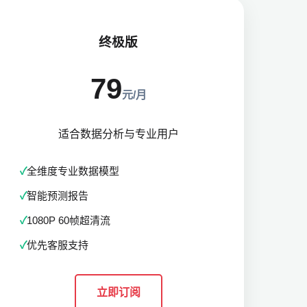
终极版
79
元/月
适合数据分析与专业用户
全维度专业数据模型
智能预测报告
1080P 60帧超清流
优先客服支持
立即订阅