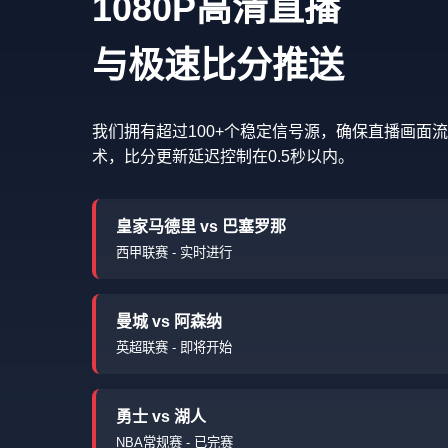
1080P高清直播
与极速比分推送
我们拥有超过100+个稳定信号源，确保直播画面
术，比分更新延迟控制在0.5秒以内。
皇家马德里 vs 巴塞罗那
西甲联赛 - 实时进行
曼城 vs 阿森纳
英超联赛 - 即将开始
勇士 vs 湖人
NBA常规赛 - 已完赛