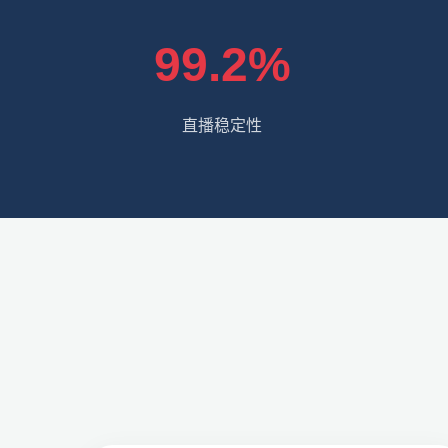
99.2%
直播稳定性