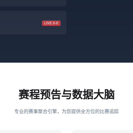
LIVE 0-0
赛程预告与数据大脑
专业的赛事聚合引擎，为您提供全方位的比赛追踪