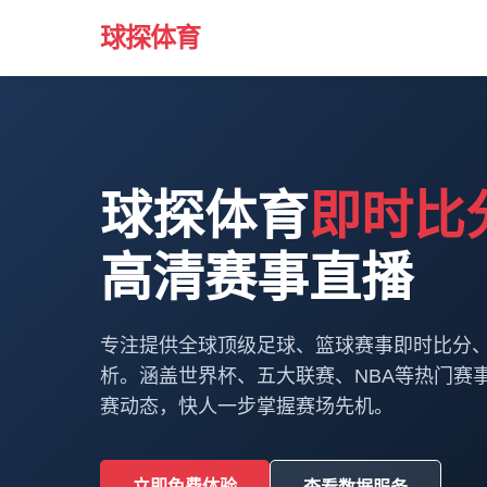
球探体育
球探体育
即时比
高清赛事直播
专注提供全球顶级足球、篮球赛事即时比分
析。涵盖世界杯、五大联赛、NBA等热门赛
赛动态，快人一步掌握赛场先机。
立即免费体验