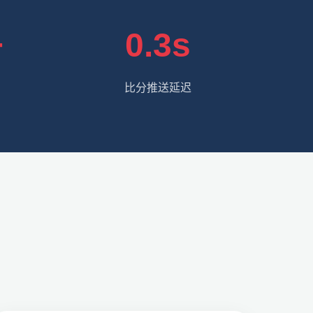
+
0.3s
比分推送延迟