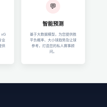
💬
智能预测
xG
基于大数据模型，为您提供胜
专业
平负概率、大小球趋势及让球
提供
参考，打造您的私人赛事顾
问。