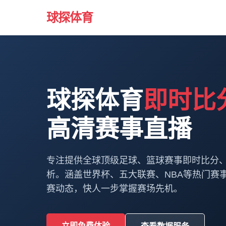
球探体育
球探体育
即时比
高清赛事直播
专注提供全球顶级足球、篮球赛事即时比分
析。涵盖世界杯、五大联赛、NBA等热门赛
赛动态，快人一步掌握赛场先机。
立即免费体验