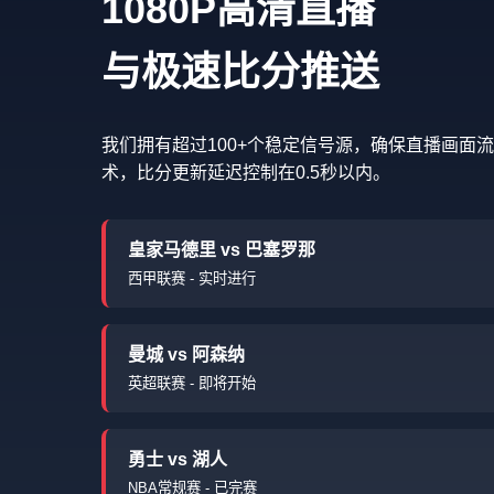
1080P高清直播
与极速比分推送
我们拥有超过100+个稳定信号源，确保直播画面
术，比分更新延迟控制在0.5秒以内。
皇家马德里 vs 巴塞罗那
西甲联赛 - 实时进行
曼城 vs 阿森纳
英超联赛 - 即将开始
勇士 vs 湖人
NBA常规赛 - 已完赛