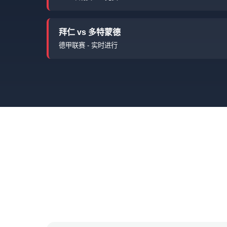
拜仁 vs 多特蒙德
德甲联赛 - 实时进行