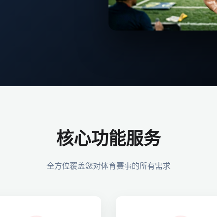
核心功能服务
全方位覆盖您对体育赛事的所有需求