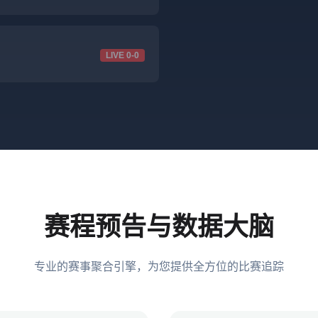
LIVE 0-0
赛程预告与数据大脑
专业的赛事聚合引擎，为您提供全方位的比赛追踪