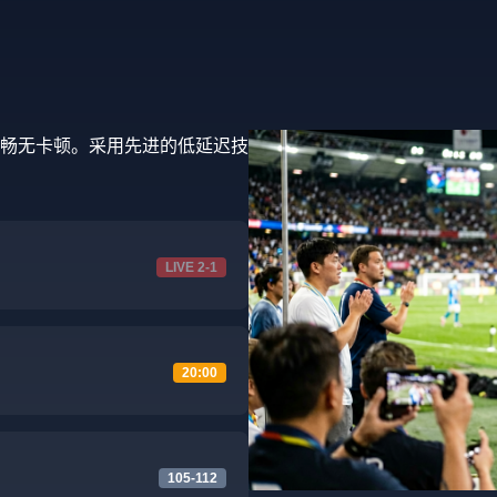
流畅无卡顿。采用先进的低延迟技
LIVE 2-1
20:00
105-112