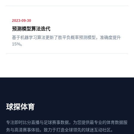
2023-09-30
预测模型算法迭代
基于机器学习算法更新了胜平负概率预测模型，准确度提升
15%。
球探体育
专注即时比分直播与足球赛事数据，为您提供最专业的体育数据服
务与高清赛事体验。致力于打造全球领先的球迷互动社区。