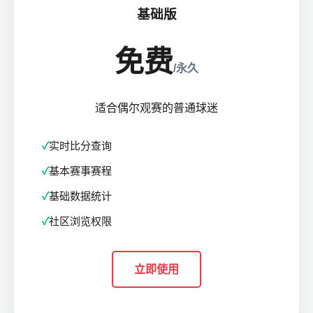
基础版
免费
/永久
适合偶尔观赛的普通球迷
实时比分查询
基本赛事赛程
基础数据统计
社区浏览权限
立即使用