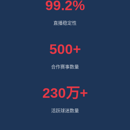
99.2%
直播稳定性
500+
合作赛事数量
230万+
活跃球迷数量