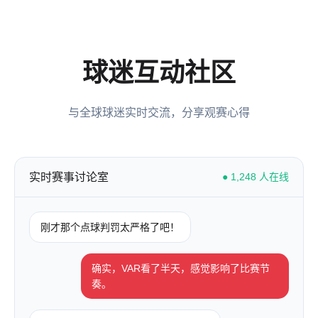
球迷互动社区
与全球球迷实时交流，分享观赛心得
实时赛事讨论室
● 1,248 人在线
刚才那个点球判罚太严格了吧！
确实，VAR看了半天，感觉影响了比赛节
奏。