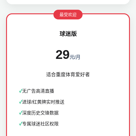
最受欢迎
球迷版
29
元/月
适合重度体育爱好者
无广告高清直播
进球/红黄牌实时推送
深度历史交锋数据
专属球迷社区权限