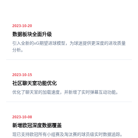
2023-10-20
数据板块全面升级
引入全新的xG期望进球模型，为球迷提供更深度的进攻质量
分析。
2023-10-15
社区聊天室功能优化
优化了聊天室的加载速度，并新增了实时弹幕互动功能。
2023-10-08
新增欧冠深度数据覆盖
现已支持欧冠所有小组赛及淘汰赛的球员级实时数据追踪。