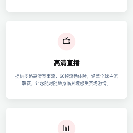
📺
高清直播
提供多路高清赛事流，60帧流畅体验，涵盖全球主流
联赛，让您随时随地身临其境感受赛场激情。
📊