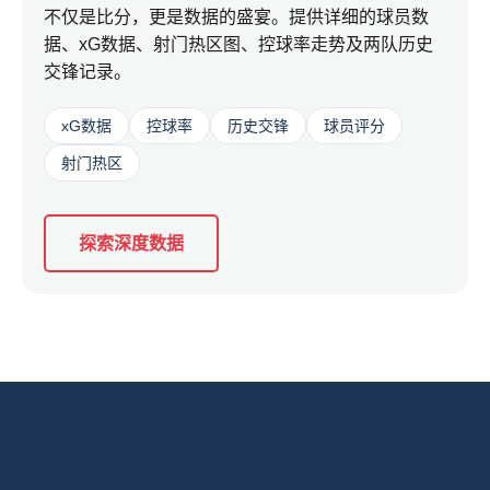
不仅是比分，更是数据的盛宴。提供详细的球员数
据、xG数据、射门热区图、控球率走势及两队历史
交锋记录。
xG数据
控球率
历史交锋
球员评分
射门热区
探索深度数据