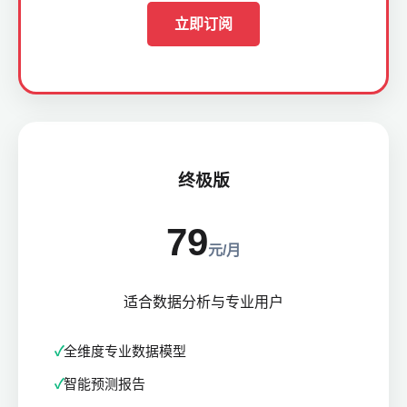
立即订阅
终极版
79
元/月
适合数据分析与专业用户
全维度专业数据模型
智能预测报告