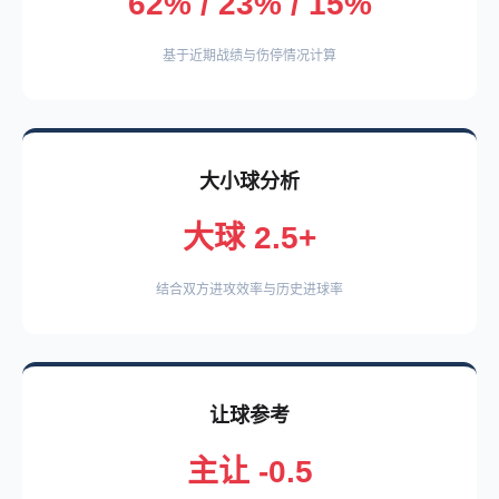
62% / 23% / 15%
基于近期战绩与伤停情况计算
大小球分析
大球 2.5+
结合双方进攻效率与历史进球率
让球参考
主让 -0.5