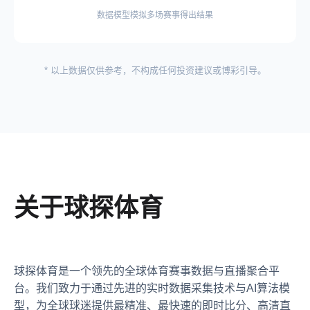
数据模型模拟多场赛事得出结果
* 以上数据仅供参考，不构成任何投资建议或博彩引导。
关于球探体育
球探体育是一个领先的全球体育赛事数据与直播聚合平
台。我们致力于通过先进的实时数据采集技术与AI算法模
型，为全球球迷提供最精准、最快速的即时比分、高清直