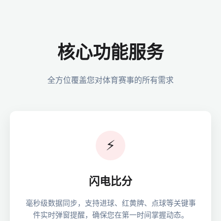
核心功能服务
全方位覆盖您对体育赛事的所有需求
⚡
闪电比分
毫秒级数据同步，支持进球、红黄牌、点球等关键事
件实时弹窗提醒，确保您在第一时间掌握动态。