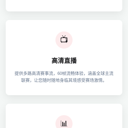
📺
高清直播
提供多路高清赛事流，60帧流畅体验，涵盖全球主流
联赛，让您随时随地身临其境感受赛场激情。
📊