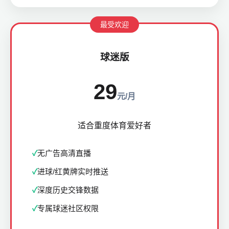
最受欢迎
球迷版
29
元/月
适合重度体育爱好者
无广告高清直播
进球/红黄牌实时推送
深度历史交锋数据
专属球迷社区权限