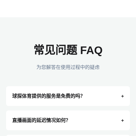
常见问题 FAQ
为您解答在使用过程中的疑虑
球探体育提供的服务是免费的吗？
+
直播画面的延迟情况如何？
+