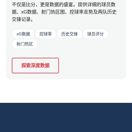
不仅是比分，更是数据的盛宴。提供详细的球员数
据、xG数据、射门热区图、控球率走势及两队历史
交锋记录。
xG数据
控球率
历史交锋
球员评分
射门热区
探索深度数据