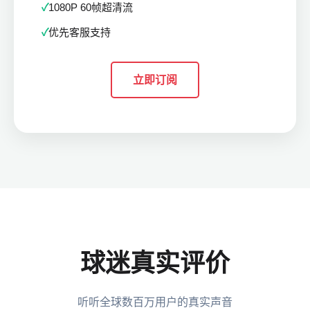
1080P 60帧超清流
优先客服支持
立即订阅
球迷真实评价
听听全球数百万用户的真实声音