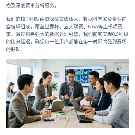
播及深度赛事分析服务。
我们的核心团队由资深体育媒体人、数据科学家及专业内
容编辑组成，覆盖世界杯、五大联赛、NBA等上千项赛
事。通过构建强大的数据处理引擎，我们能够实现0.3秒级
的比分延迟，确保每一位用户都能在第一时间感受到赛场
的脉动。