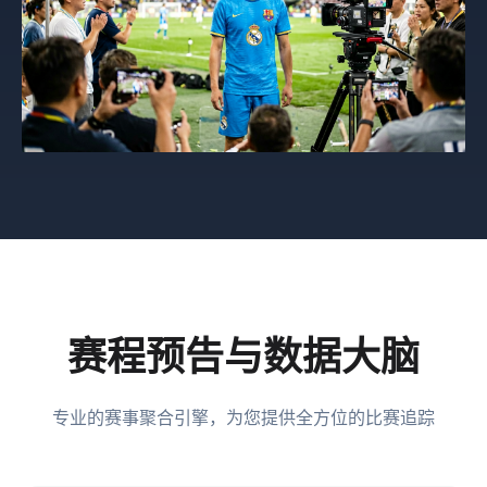
赛程预告与数据大脑
专业的赛事聚合引擎，为您提供全方位的比赛追踪