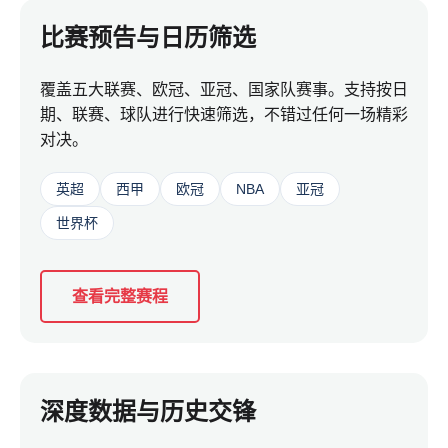
比赛预告与日历筛选
覆盖五大联赛、欧冠、亚冠、国家队赛事。支持按日
期、联赛、球队进行快速筛选，不错过任何一场精彩
对决。
英超
西甲
欧冠
NBA
亚冠
世界杯
查看完整赛程
深度数据与历史交锋