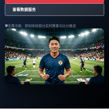
查看数据服务
🛡️
无需注册，即刻体验部分实时赛事与比分推送