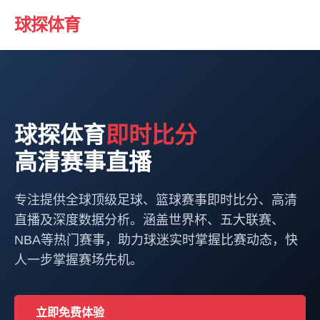
球探体育
球探体育
即时比分
高清赛事直播
专注提供全球顶级足球、篮球赛事即时比分、高清
直播及深度数据分析。涵盖世界杯、五大联赛、
NBA等热门赛事，助力球迷实时掌握比赛动态，快
人一步掌握赛场先机。
立即免费体验