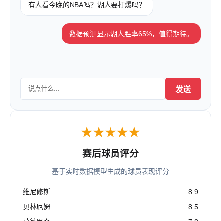
有人看今晚的NBA吗？湖人要打爆吗？
数据预测显示湖人胜率65%，值得期待。
发送
★★★★★
赛后球员评分
基于实时数据模型生成的球员表现评分
维尼修斯
8.9
贝林厄姆
8.5