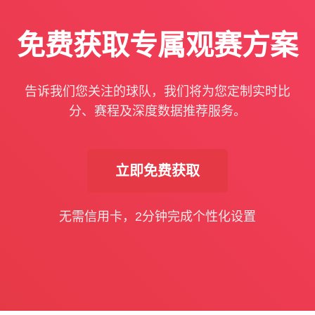
免费获取专属观赛方案
告诉我们您关注的球队，我们将为您定制实时比
分、赛程及深度数据推荐服务。
立即免费获取
无需信用卡，2分钟完成个性化设置