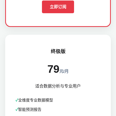
立即订阅
终极版
79
元/月
适合数据分析与专业用户
全维度专业数据模型
智能预测报告