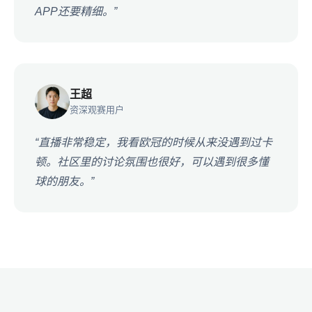
APP还要精细。”
王超
资深观赛用户
“直播非常稳定，我看欧冠的时候从来没遇到过卡
顿。社区里的讨论氛围也很好，可以遇到很多懂
球的朋友。”