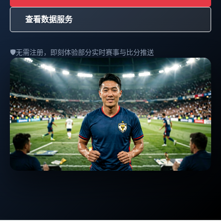
查看数据服务
🛡️
无需注册，即刻体验部分实时赛事与比分推送