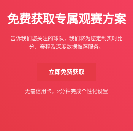
免费获取专属观赛方案
告诉我们您关注的球队，我们将为您定制实时比
分、赛程及深度数据推荐服务。
立即免费获取
无需信用卡，2分钟完成个性化设置