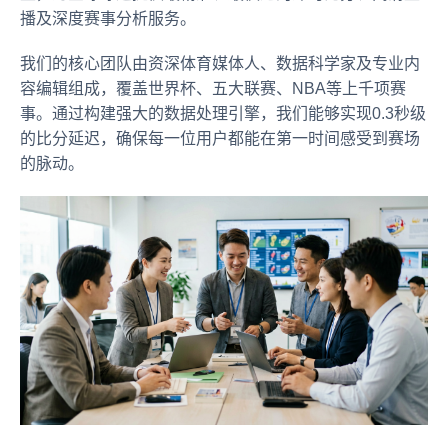
播及深度赛事分析服务。
我们的核心团队由资深体育媒体人、数据科学家及专业内
容编辑组成，覆盖世界杯、五大联赛、NBA等上千项赛
事。通过构建强大的数据处理引擎，我们能够实现0.3秒级
的比分延迟，确保每一位用户都能在第一时间感受到赛场
的脉动。