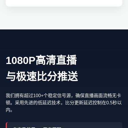
1080P高清直播
与极速比分推送
我们拥有超过100+个稳定信号源，确保直播画面流畅无卡
顿。采用先进的低延迟技术，比分更新延迟控制在0.5秒以
内。