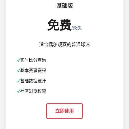
基础版
免费
/永久
适合偶尔观赛的普通球迷
实时比分查询
基本赛事赛程
基础数据统计
社区浏览权限
立即使用