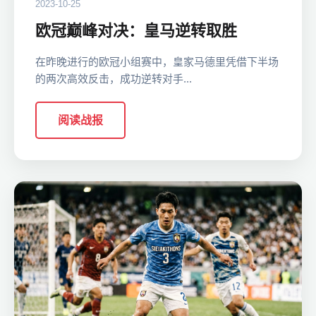
2023-10-25
欧冠巅峰对决：皇马逆转取胜
在昨晚进行的欧冠小组赛中，皇家马德里凭借下半场
的两次高效反击，成功逆转对手...
阅读战报