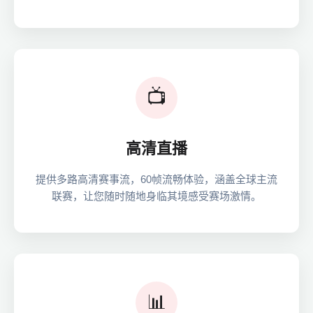
📺
高清直播
提供多路高清赛事流，60帧流畅体验，涵盖全球主流
联赛，让您随时随地身临其境感受赛场激情。
📊