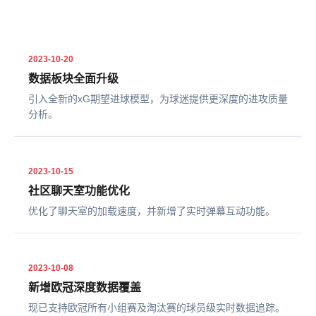
2023-10-20
数据板块全面升级
引入全新的xG期望进球模型，为球迷提供更深度的进攻质量
分析。
2023-10-15
社区聊天室功能优化
优化了聊天室的加载速度，并新增了实时弹幕互动功能。
2023-10-08
新增欧冠深度数据覆盖
现已支持欧冠所有小组赛及淘汰赛的球员级实时数据追踪。