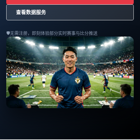
查看数据服务
🛡️
无需注册，即刻体验部分实时赛事与比分推送