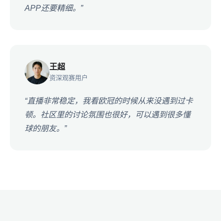
APP还要精细。”
王超
资深观赛用户
“直播非常稳定，我看欧冠的时候从来没遇到过卡
顿。社区里的讨论氛围也很好，可以遇到很多懂
球的朋友。”