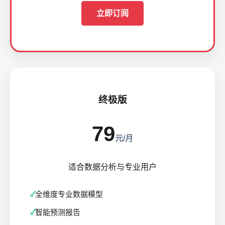
立即订阅
终极版
79
元/月
适合数据分析与专业用户
全维度专业数据模型
智能预测报告