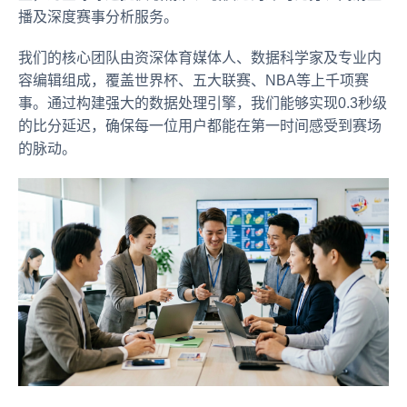
播及深度赛事分析服务。
我们的核心团队由资深体育媒体人、数据科学家及专业内
容编辑组成，覆盖世界杯、五大联赛、NBA等上千项赛
事。通过构建强大的数据处理引擎，我们能够实现0.3秒级
的比分延迟，确保每一位用户都能在第一时间感受到赛场
的脉动。