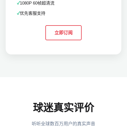
1080P 60帧超清流
优先客服支持
立即订阅
球迷真实评价
听听全球数百万用户的真实声音