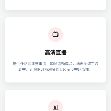
📺
高清直播
提供多路高清赛事流，60帧流畅体验，涵盖全球主流
联赛，让您随时随地身临其境感受赛场激情。
📊