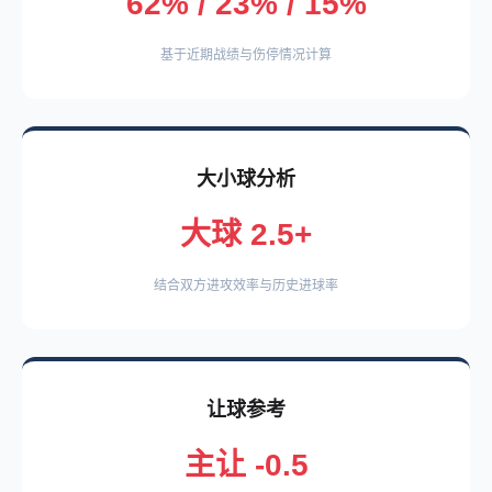
62% / 23% / 15%
基于近期战绩与伤停情况计算
大小球分析
大球 2.5+
结合双方进攻效率与历史进球率
让球参考
主让 -0.5