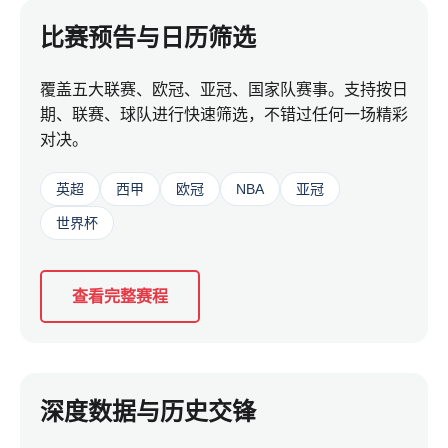
比赛预告与日历筛选
覆盖五大联赛、欧冠、亚冠、国家队赛事。支持按日
期、联赛、球队进行快速筛选，不错过任何一场精彩
对决。
英超
西甲
欧冠
NBA
亚冠
世界杯
查看完整赛程
深度数据与历史交锋