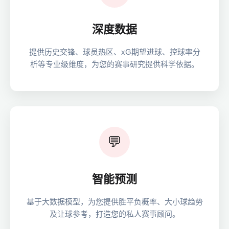
深度数据
提供历史交锋、球员热区、xG期望进球、控球率分
析等专业级维度，为您的赛事研究提供科学依据。
💬
智能预测
基于大数据模型，为您提供胜平负概率、大小球趋势
及让球参考，打造您的私人赛事顾问。