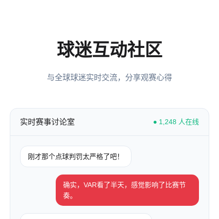
球迷互动社区
与全球球迷实时交流，分享观赛心得
实时赛事讨论室
● 1,248 人在线
刚才那个点球判罚太严格了吧！
确实，VAR看了半天，感觉影响了比赛节
奏。