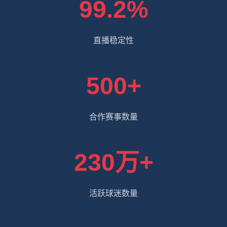
99.2%
直播稳定性
500+
合作赛事数量
230万+
活跃球迷数量