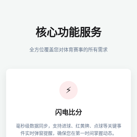
核心功能服务
全方位覆盖您对体育赛事的所有需求
⚡
闪电比分
毫秒级数据同步，支持进球、红黄牌、点球等关键事
件实时弹窗提醒，确保您在第一时间掌握动态。